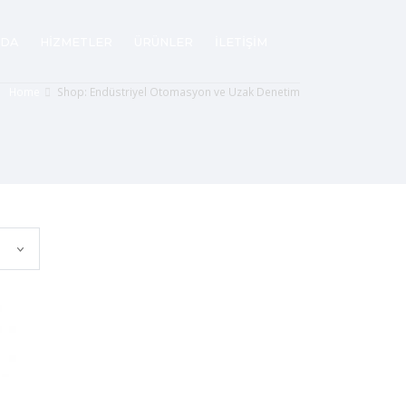
ZDA
HİZMETLER
ÜRÜNLER
İLETİŞİM
Home
Shop: Endüstriyel Otomasyon ve Uzak Denetim