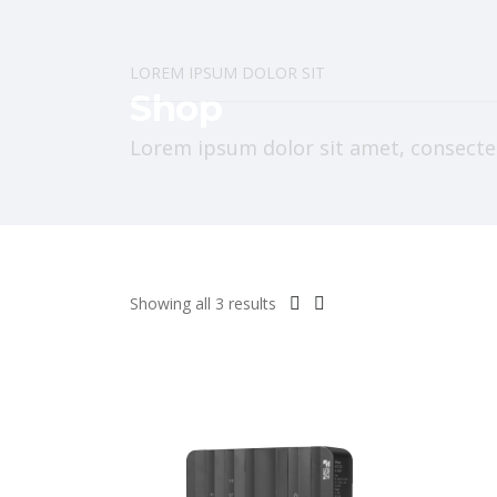
LOREM IPSUM DOLOR SIT
Shop
Lorem ipsum dolor sit amet, consectetu
Showing all 3 results